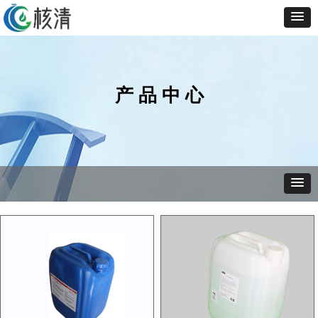
产 品 中 心