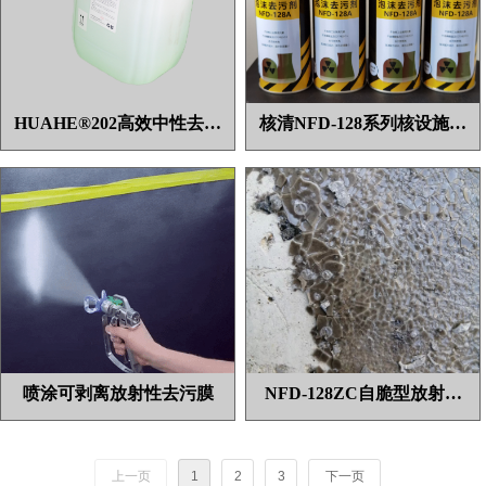
HUAHE®202高效中性去污
核清NFD-128系列核设施去
剂
污剂
喷涂可剥离放射性去污膜
NFD-128ZC自脆型放射性
去污剂
上一页
1
2
3
下一页