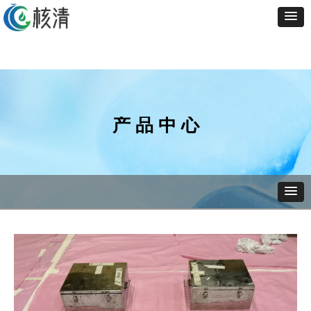
产 品 中 心