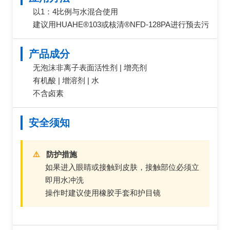
以1：4比例与水混合使用
建议用HUAHE®103或核清®NFD-128PA进行预去污
产品成分
无泡沫非离子表面活性剂 | 增亮剂
有机酸 | 增溶剂 | 水
不含卤素
安全须知
⚠️
防护措施
如果进入眼睛或接触到皮肤，接触部位必须立
即用水冲洗
操作时建议使用橡胶手套和护目镜