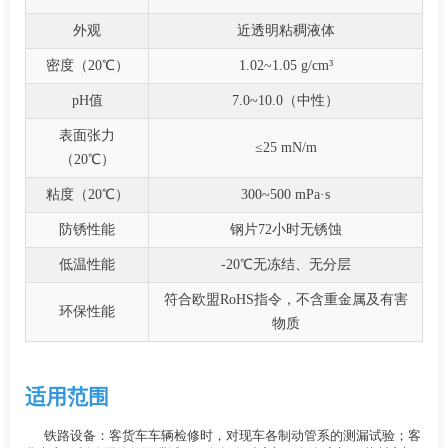
外观
近透明粘稠液体
密度（20℃）
1.02~1.05 g/cm³
pH值
7.0~10.0（中性）
表面张力
≤25 mN/m
（20℃）
粘度（20℃）
300~500 mPa·s
防锈性能
钢片72小时无锈蚀
低温性能
-20℃无冻结、无分层
符合欧盟RoHS指令，不含重金属及有害
环保性能
物质
适用范围
铁路设备：客货车车辆检修时，对现车各制动管系的测漏试验；客